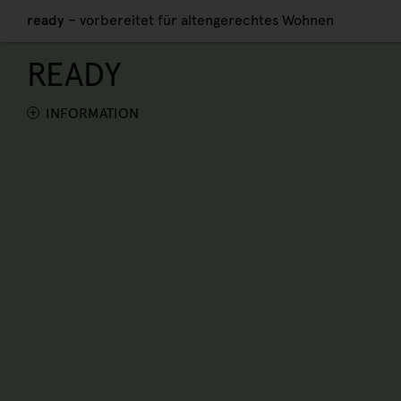
ready
– vorbereitet für altengerechtes Wohnen
READY
READY PLUS
ALL READY
INFORMATION
+