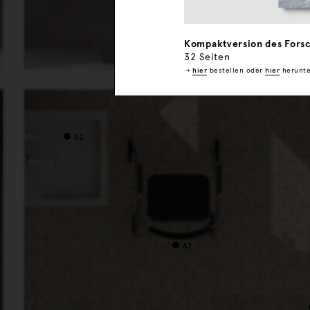
A4
A4
Kompaktversion des Forsc
32 Seiten
➝
hier
bestellen
oder
hier
herunte
A2
A2
A2
A2
A3
A2